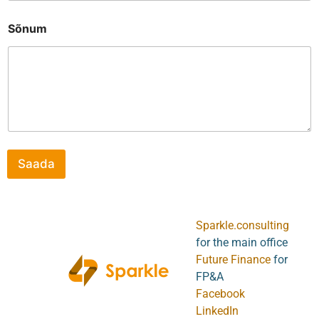
l
*
Sõnum
Saada
Sparkle.consulting
for the main office
Future Finance
for
FP&A
Facebook
LinkedIn